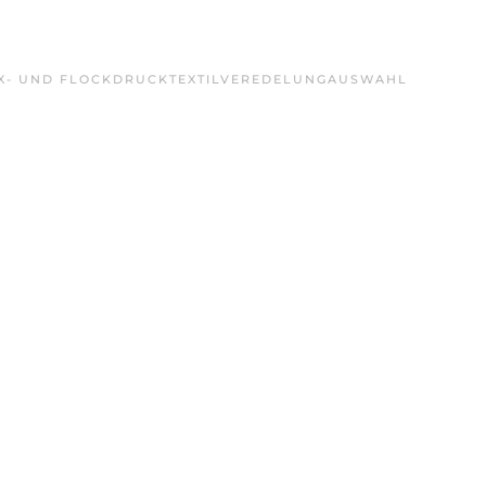
X- UND FLOCKDRUCK
TEXTILVEREDELUNG
AUSWAHL