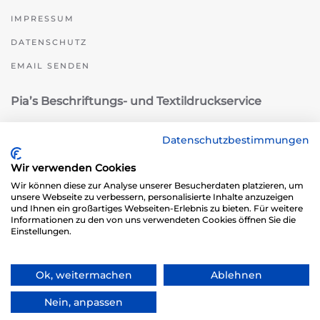
IMPRESSUM
DATENSCHUTZ
EMAIL SENDEN
Pia’s Beschriftungs- und Textildruckservice
Datenschutzbestimmungen
Wir verwenden Cookies
Wir können diese zur Analyse unserer Besucherdaten platzieren, um
unsere Webseite zu verbessern, personalisierte Inhalte anzuzeigen
und Ihnen ein großartiges Webseiten-Erlebnis zu bieten. Für weitere
Ottmar-Mattil-Straße 11b
Informationen zu den von uns verwendeten Cookies öffnen Sie die
Einstellungen.
66989 Höheinöd
Telefon: 06333 775872
Telefax: 06333 775873
Ok, weitermachen
Ablehnen
info@piasbeschriftungen.de
Nein, anpassen