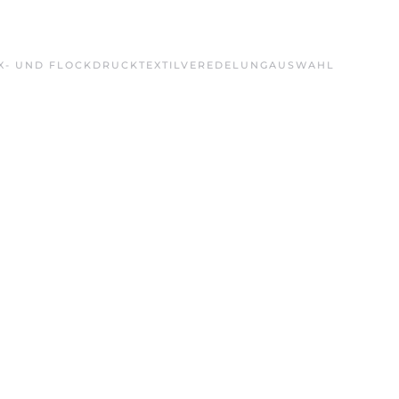
X- UND FLOCKDRUCK
TEXTILVEREDELUNG
AUSWAHL