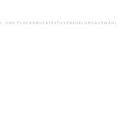
X- UND FLOCKDRUCK
TEXTILVEREDELUNG
AUSWAHL