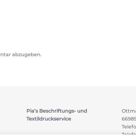
ntar abzugeben.
Pia’s Beschriftungs- und
Ottma
Textildruckservice
6698
Telef
Telef