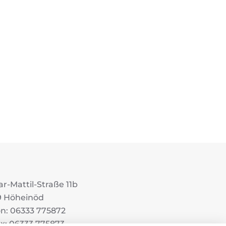
r-Mattil-Straße 11b
9 Höheinöd
on: 06333 775872
ax: 06333 775873