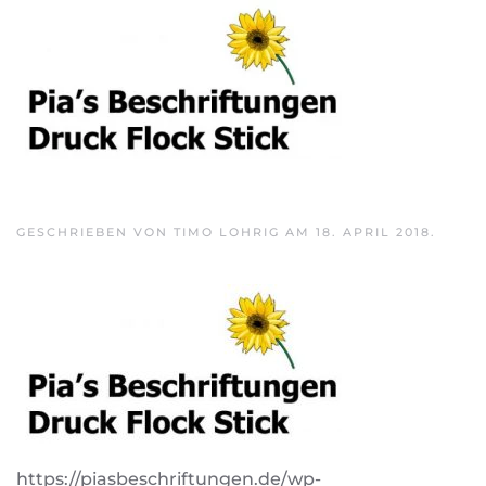
Skip to main content
GESCHRIEBEN VON
TIMO LOHRIG
AM
18. APRIL 2018
.
https://piasbeschriftungen.de/wp-