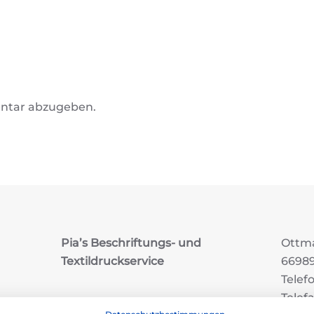
ntar abzugeben.
Pia’s Beschriftungs- und
Ottma
Textildruckservice
6698
Telef
Telef