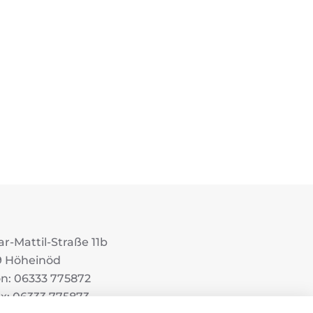
r-Mattil-Straße 11b
9 Höheinöd
on: 06333 775872
ax: 06333 775873