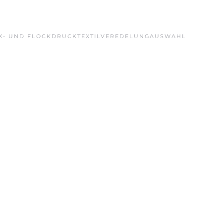
X- UND FLOCKDRUCK
TEXTILVEREDELUNG
AUSWAHL