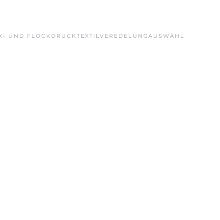
X- UND FLOCKDRUCK
TEXTILVEREDELUNG
AUSWAHL