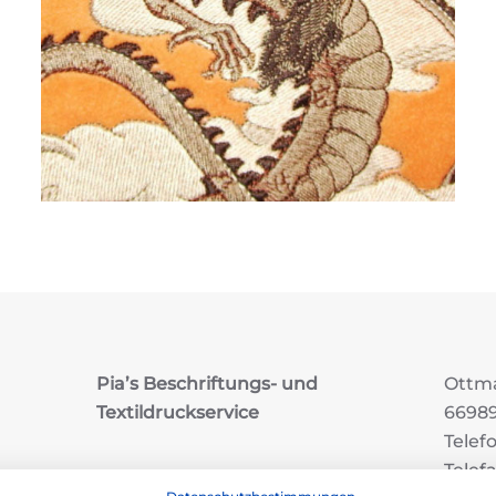
Pia’s Beschriftungs- und
Ottma
Textildruckservice
6698
Telef
Telef