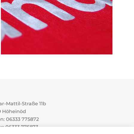
r-Mattil-Straße 11b
9 Höheinöd
on: 06333 775872
ax: 06333 775873